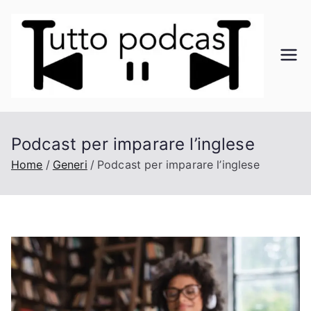
Vai
al
contenuto
Tu
Il
mond
tt
o dei
podca
o
Podcast per imparare l’inglese
st a
portat
Home
Generi
Podcast per imparare l’inglese
Po
a di
click
dc
as
t