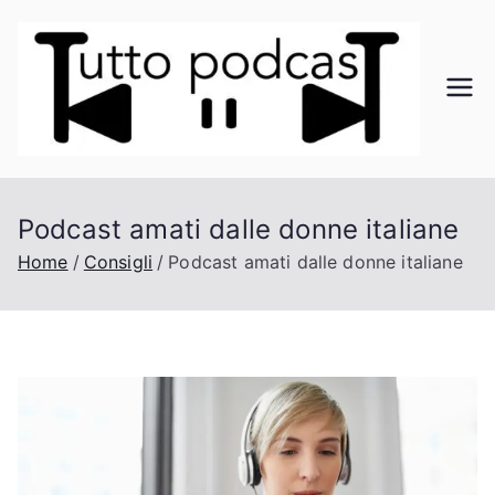
Vai
al
contenuto
Tu
Il
mond
tt
o dei
podca
o
Podcast amati dalle donne italiane
st a
portat
Home
Consigli
Podcast amati dalle donne italiane
Po
a di
click
dc
as
t