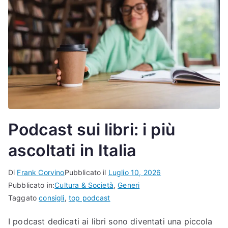
Podcast sui libri: i più
ascoltati in Italia
Di
Frank Corvino
Pubblicato il
Luglio 10, 2026
Pubblicato in:
Cultura & Società
,
Generi
Taggato
consigli
,
top podcast
I podcast dedicati ai libri sono diventati una piccola