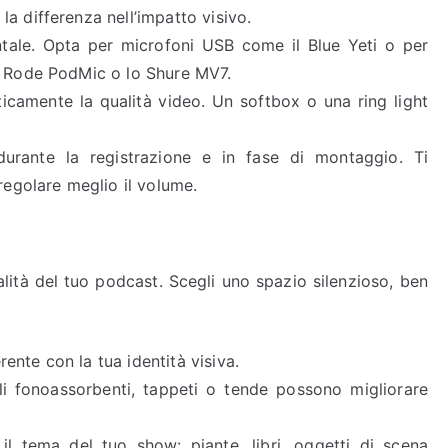
a differenza nell’impatto visivo.
entale. Opta per microfoni USB come il Blue Yeti o per
l Rode PodMic o lo Shure MV7.
ticamente la qualità video. Un softbox o una ring light
 durante la registrazione e in fase di montaggio. Ti
regolare meglio il volume.
ualità del tuo podcast. Scegli uno spazio silenzioso, ben
nte con la tua identità visiva.
li fonoassorbenti, tappeti o tende possono migliorare
il tema del tuo show: piante, libri, oggetti di scena