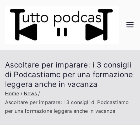
Vai
al
contenuto
Tu
Il
mond
tt
o dei
podca
o
Ascoltare per imparare: i 3 consigli
st a
di Podcastiamo per una formazione
portat
Po
a di
leggera anche in vacanza
click
Home
News
dc
Ascoltare per imparare: i 3 consigli di Podcastiamo
as
per una formazione leggera anche in vacanza
t