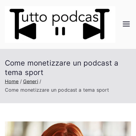
Vai
al
contenuto
Tu
Il
mond
tt
o dei
podca
o
Come monetizzare un podcast a
st a
tema sport
portat
Po
a di
Home
Generi
click
Come monetizzare un podcast a tema sport
dc
as
t